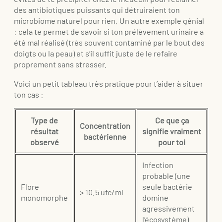
des antibiotiques puissants qui détruiraient ton
microbiome naturel pour rien. Un autre exemple génial
: cela te permet de savoir si ton prélèvement urinaire a
été mal réalisé (très souvent contaminé par le bout des
doigts ou la peau) et s’il suffit juste de le refaire
proprement sans stresser.
Voici un petit tableau très pratique pour t’aider à situer
ton cas :
Type de
Ce que ça
Concentration
résultat
signifie vraiment
bactérienne
observé
pour toi
Infection
probable (une
Flore
seule bactérie
> 10.5 ufc/ml
monomorphe
domine
agressivement
l’écosystème).