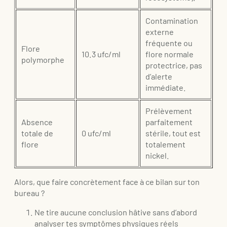
Contamination
externe
fréquente ou
Flore
10.3 ufc/ml
flore normale
polymorphe
protectrice, pas
d’alerte
immédiate.
Prélèvement
Absence
parfaitement
totale de
0 ufc/ml
stérile, tout est
flore
totalement
nickel.
Alors, que faire concrètement face à ce bilan sur ton
bureau ?
Ne tire aucune conclusion hâtive sans d’abord
analyser tes symptômes physiques réels