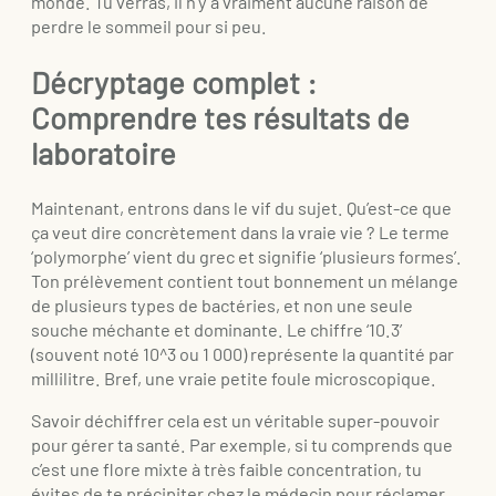
monde. Tu verras, il n’y a vraiment aucune raison de
perdre le sommeil pour si peu.
Décryptage complet :
Comprendre tes résultats de
laboratoire
Maintenant, entrons dans le vif du sujet. Qu’est-ce que
ça veut dire concrètement dans la vraie vie ? Le terme
‘polymorphe’ vient du grec et signifie ‘plusieurs formes’.
Ton prélèvement contient tout bonnement un mélange
de plusieurs types de bactéries, et non une seule
souche méchante et dominante. Le chiffre ‘10.3’
(souvent noté 10^3 ou 1 000) représente la quantité par
millilitre. Bref, une vraie petite foule microscopique.
Savoir déchiffrer cela est un véritable super-pouvoir
pour gérer ta santé. Par exemple, si tu comprends que
c’est une flore mixte à très faible concentration, tu
évites de te précipiter chez le médecin pour réclamer