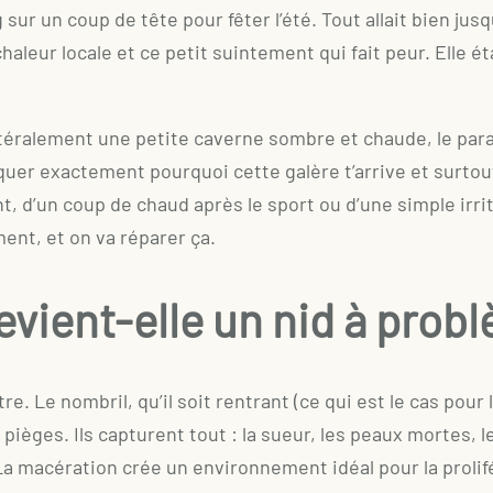
ng sur un coup de tête pour fêter l’été. Tout allait bien jus
leur locale et ce petit suintement qui fait peur. Elle éta
ittéralement une petite caverne sombre et chaude, le para
pliquer exactement pourquoi cette galère t’arrive et surt
nt, d’un coup de chaud après le sport ou d’une simple irr
ent, et on va réparer ça.
vient-elle un nid à prob
tre. Le nombril, qu’il soit rentrant (ce qui est le cas pou
 pièges. Ils capturent tout : la sueur, les peaux mortes, 
 La macération crée un environnement idéal pour la prolif