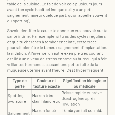
table de la cuisine. Le fait de voir cela plusieurs jours
avant ton cycle habituel indique qu’il y a un petit
saignement mineur quelque part, qu’on appelle souvent
du ‘spotting’.
Savoir identifier la cause te donne un vrai pouvoir sur ta
santé intime. Par exemple, si tu as des cycles réguliers
et que tu cherches à tomber enceinte, cette trace
pourrait bien être le fameux saignement d’implantation,
la nidation. À l’inverse, un autre exemple très courant
est lié à un niveau de stress énorme au bureau qui a fait
vriller tes hormones, causant une petite fuite de la
muqueuse utérine avant l’heure. C’est hyper fréquent.
Type de
Couleur et
Signification biologique
perte
texture exacte
ou médicale
Baisse rapide et brève
Spotting
Marron très
d’œstrogène après
ovulatoire
clair, filandreux
l’ovulation
Marron foncé
L’embryon fait son nid,
Saignement