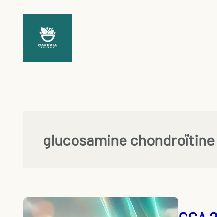
Aller
au
contenu
glucosamine chondroïtine