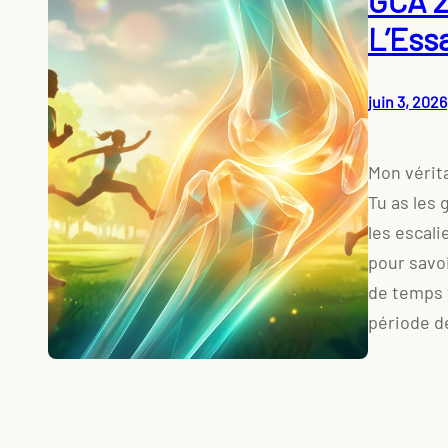
GCA 2
L’Ess
juin 3, 2026
Mon vérita
Tu as les
les escali
pour savoi
de temps 
période d