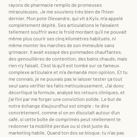
rayons de pharmacie remplis de promesses
miraculeuses. Je me souviens très bien de l’hiver
dernier. Mon pote Olexandre, qui vit à Kyiv, m’a appelé
complètement dépité. Ses articulations le faisaient
tellement souffrir avec le froid mordant qu’il ne pouvait
même plus courir ses cinq kilomètres habituels, ni
même monter les marches de son immeuble sans
grimacer. Il avait essayé des pommades chauffantes,
des genouillères de contention, des bains chauds, mais
rien n’y faisait. C’est là qu’il est tombé sur ce fameux
complexe articulaire et m’a demandé mon opinion. Et tu
me connais, je ne pouvais pas le laisser tester ça tout
seul sans vérifier les faits méticuleusement. J’ai donc
décortiqué la formule, analysé les retours cliniques, et
j’ai fini par me forger une conviction solide. Le but de
notre échange d’aujourd’hui est simple : te dire
concrètement, comme si on en discutait autour d’un
café, si cette boîte de comprimés peut réellement te
redonner ta mobilité perdue ou si c’est juste du
marketing habile. Quand ton dos se bloque, tu n’as pas