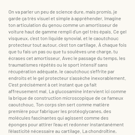
On va parler un peu de science dure, mais promis, je
garde ça très visuel et simple à appréhender. Imagine
ton articulation du genou comme un amortisseur de
voiture haut de gamme rempli d’un gel très épais. Ce gel
visqueux, c’est ton liquide synovial, et le caoutchouc
protecteur tout autour, c’est ton cartilage. À chaque fois
que tu fais un pas ou que tu soulèves une charge, tu
écrases cet amortisseur. Avec le passage du temps, les
traumatismes répétés ou le sport intensif sans
récupération adéquate, le caoutchouc s’effrite par
endroits et le gel protecteur s’assèche inexorablement.
C’est précisément à cet instant que ça fait
affreusement mal. La glucosamine intervient ici comme
la brique de construction microscopique de ce fameux
caoutchouc. Ton corps s’en sert comme matière
première pour fabriquer les protéoglycanes, des
molécules fascinantes qui agissent comme des
éponges pour attirer l’eau et redonner instantanément
l’élasticité nécessaire au cartilage. La chondroïtine,