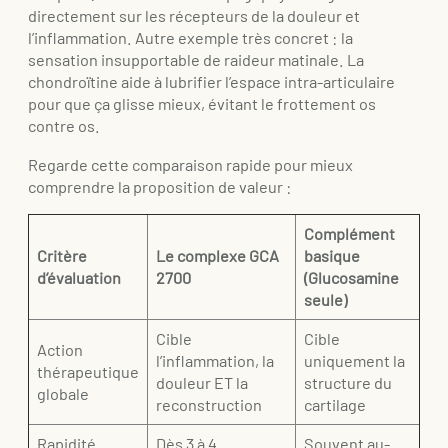
directement sur les récepteurs de la douleur et
l’inflammation. Autre exemple très concret : la
sensation insupportable de raideur matinale. La
chondroïtine aide à lubrifier l’espace intra-articulaire
pour que ça glisse mieux, évitant le frottement os
contre os.
Regarde cette comparaison rapide pour mieux
comprendre la proposition de valeur :
Complément
Critère
Le complexe GCA
basique
d’évaluation
2700
(Glucosamine
seule)
Cible
Cible
Action
l’inflammation, la
uniquement la
thérapeutique
douleur ET la
structure du
globale
reconstruction
cartilage
Rapidité
Dès 3 à 4
Souvent au-